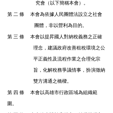
究會（以下簡稱本會）。
第
二
條
本會為依據人民團體法設立之社會
團體，非以營利為目的。
第
三
條
本會以提昇國人對納稅義務之正確
理念，建議政府改善租稅環境之公
平正義性及流程作業之合理化宗
旨，化解稅務爭議情事，扮演徵納
雙方溝通之橋樑。
第
四
條
本會以高雄市行政區域為組織範
圍。