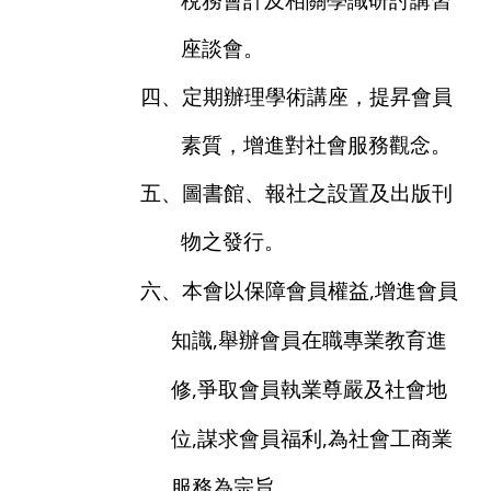
稅務會計及相關學識研討講習
座談會。
四、定期辦理學術講座，提昇會員
素質，增進對社會服務觀念。
五、圖書館、報社之設置及出版刊
物之發行。
,
六、本會以保障會員權益
增進會員
,
知識
舉辦會員在職專業教育進
,
修
爭取會員執業尊嚴及社會地
,
,
位
謀求會員福利
為社會工商業
服務為宗旨。