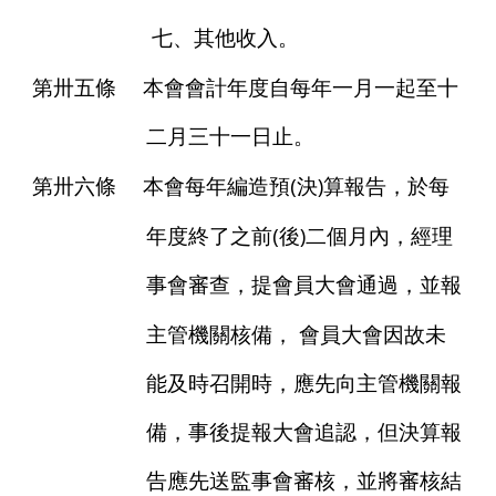
七、其他收入。
第卅五條
本會會計年度自每年一月一起至十
二月三十一日止。
(
)
第卅六條
本會每年編造預
決
算報告，於每
(
)
年度終了之前
後
二個月內，經理
事會審查，提會員大會通過，並報
主管機關核備，
會員大會因故未
能及時召開時，應先向主管機關報
備，事後提報大會追認，但決算報
告應先送監事會審核，並將審核結