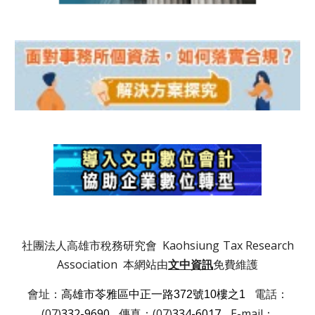
社團法人高雄市稅務研究會 Kaohsiung
Tax Research
Association 本網站由
文中資訊
免費維護
會址：
電話：
高雄市苓雅區中正一路372號10樓之1
(07)
332-9690
傳真：(07)
334-6017
E-mail：