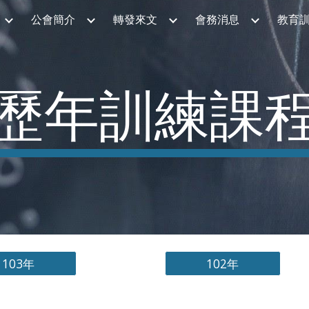
公會簡介
轉發來文
會務消息
教育
ip to main content
Skip to navigat
歷年訓練課
103年
102年