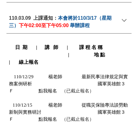
110.03.09  上課通知：
本會將於
110/3/
17
（星期
三）
下午02
:00
至下午05
:00 
舉辦課程
    日  期       |      講   師       |         課 程 名 稱                  
        |           　　 地 點      
|       線上報名
 110/12/29
        楊老師
   最新民事法律規定與實
務案例研析
國軍英雄館３
　（已截止報名）
Ｆ
點我報名
   110/12/15
        楊老師
   從職災保險專法談勞動
新制與實務研討
國軍英雄館３
　（已截止報名）
Ｆ
點我報名