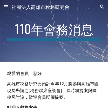
社團法人高雄市稅務研究會
Skip to main content
Skip to navigation
110年會務消息
親愛的會員，您好：
高雄市稅務研究會預計今年1
2
月將參與高雄市國
稅局舉辦之[稅務聯席座談會]，屆時將提案與國
稅局討論，歡迎會員踴躍提案。  
點我下載提案表