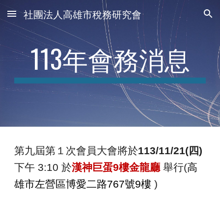
社團法人高雄市稅務研究會
Skip to main content
Skip to navigation
11
3
年會務消息
第九屆第１次會員大會將於
113/11/21(四)
下午 3:10 於
漢神巨蛋9樓金龍廳
舉行(
高
雄市左營區博愛二路767號9樓
)