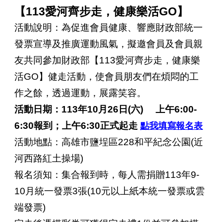
113
GO
【
愛河齊步走，健康樂活
】
活動說明：為促進會員健康、響應財政部統一
發票宣導及推廣運動風氣，擬邀會員及會員親
友共同參加財政部【
113
愛河齊步走，健康樂
活
GO
】健走活動，使會員朋友們在煩悶的工
作之餘，透過運動，展露笑容。
活動日期：
113
年
10
月
26
日
(
六
)
上午
6:00-
點我填寫報名表
6:30
報到；上午
6:30
正式起走
活動地點：高雄市鹽埕區
228
和平紀念公園
(
近
河西路紅土操場
)
報名須知：集合報到時，每人需捐贈
113
年
9-
10
月統一發票
3
張
(10
元以上紙本統一發票或雲
端發票
)