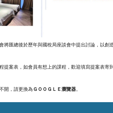
會將匯總後於歷年與國稅局座談會中提出討論，以創
程提案表，如會員有想上的課程，歡迎填寫提案表寄
不開，請更換為
ＧＯＯＧＬＥ瀏覽器
。