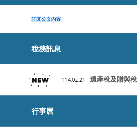
詳閱公文內容
稅務訊息
遺產稅及贈與
114.02.21
行事曆