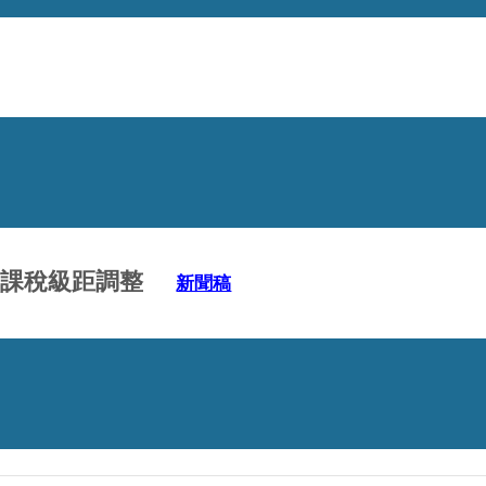
稅
課稅級距
調整
新聞稿